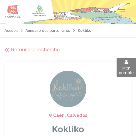
Aller
Passer
Panneau de gestion des cookies
au
au
Menu
contenu
pied
principal
de
page
Accueil
Annuaire des partenaires
Kokliko
Retour à la recherche
Mon
compte
Caen, Calvados
Kokliko