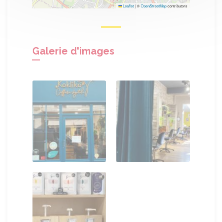
Leaflet
|
©
OpenStreetMap
contributors
Galerie d'images