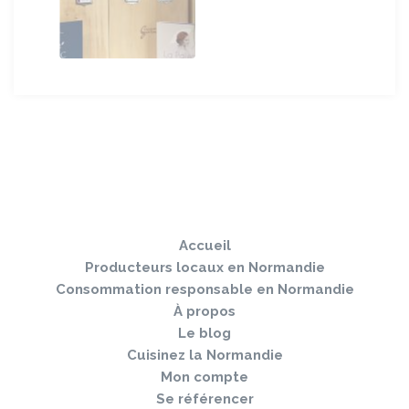
Sauter
Togg
le
navi
pied
Accueil
de
page
Producteurs locaux en Normandie
Consommation responsable en Normandie
À propos
Le blog
Cuisinez la Normandie
Mon compte
Se référencer