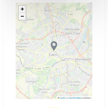
+
−
Leaflet
|
©
OpenStreetMap
contributors