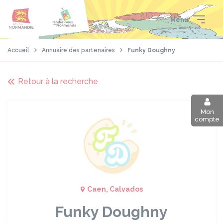
Aller
Passer
Panneau de gestion des cookies
au
au
Menu
contenu
pied
principal
de
page
Accueil
Annuaire des partenaires
Funky Doughny
Retour à la recherche
Mon
compte
Caen, Calvados
Funky Doughny