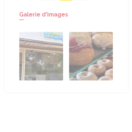
Galerie d'images
Sauter
Togg
le