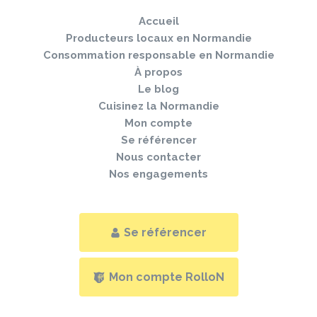
navi
pied
Accueil
de
page
Producteurs locaux en Normandie
Consommation responsable en Normandie
À propos
Le blog
Cuisinez la Normandie
Mon compte
Se référencer
Nous contacter
Nos engagements
Se référencer
Mon compte RolloN