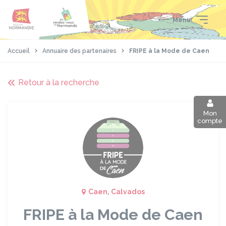
Aller
Passer
Panneau de gestion des cookies
au
au
Menu
contenu
pied
principal
de
page
Accueil
Annuaire des partenaires
FRIPE à la Mode de Caen
Retour à la recherche
Mon
compte
Caen, Calvados
FRIPE à la Mode de Caen