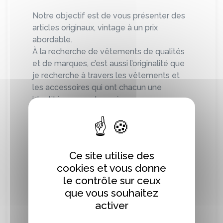
Notre objectif est de vous présenter des
articles originaux, vintage à un prix
abordable.
À la recherche de vêtements de qualités
et de marques, c’est aussi l’originalité que
je recherche à travers les vêtements et
les accessoires qui ont chacun une
identité propre et un vécu.
Dénicher des petites pépites qui feront le
bonheur des autres est une véritable
source de satisfaction.
Ce site utilise des
C’est le désir de partager ces trouvailles et
cookies et vous donne
de permettre à tous les amateurs de
le contrôle sur ceux
mode vintage de trouver leur bonheur qui
que vous souhaitez
me motive à continuer de développer
activer
Fripe à la mode de Caen.
Les réapprovisionnements sont aléatoires,