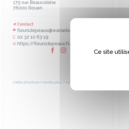
175 rue Beauvoisine
76000
Rouen
Contact
fleursdepeaux@wanadoo.fr
02 32 10 63 19
https://fleursdepeaux.fr/
Ce site util
Cette structure n'existe plus ? informez-nous !