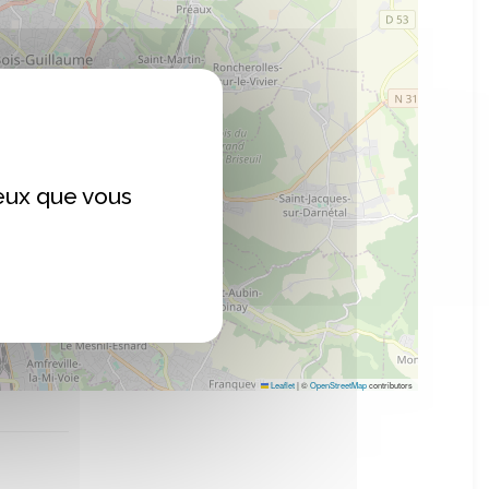
ceux que vous
Leaflet
|
©
OpenStreetMap
contributors