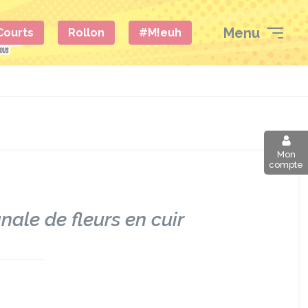
Menu
 Courts
Rollon
#M!euh
Mon
compte
nale de fleurs en cuir