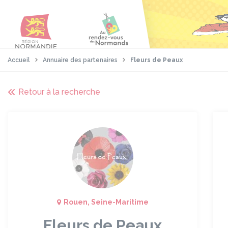
Aller
Passer
Panneau de gestion des cookies
au
au
contenu
pied
principal
de
page
Accueil
Annuaire des partenaires
Fleurs de Peaux
Retour à la recherche
Rouen, Seine-Maritime
Fleurs de Peaux