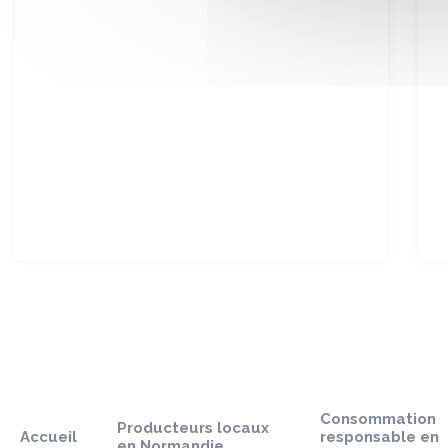
Sauter
le
pied
Consommation
de
Producteurs locaux
Accueil
responsable en
page
en Normandie