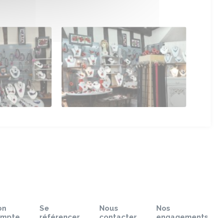
on
Se
Nous
Nos
ompte
référencer
contacter
engagements