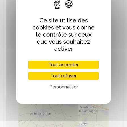
Agneau-pomme - poire - jus de Pomme -
pomme de terre - lentilles - quinoa -
Farine - légumes de saison - oeufs et
Ce site utilise des
autres produits bio
cookies et vous donne
le contrôle sur ceux
boutique à la ferme et distributeurs
que vous souhaitez
automatiques 7j/7
activer
Tout accepter
Localisation
Tout refuser
Personnaliser
+
−