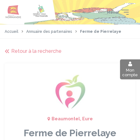
Aller
Passer
Panneau de gestion des cookies
au
au
Menu
contenu
pied
principal
de
page
Accueil
Annuaire des partenaires
Ferme de Pierrelaye
Retour à la recherche
Mon
compte
Beaumontel, Eure
Ferme de Pierrelaye