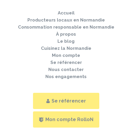
Togg
le
navi
pied
Accueil
de
page
Producteurs locaux en Normandie
Consommation responsable en Normandie
À propos
Le blog
Cuisinez la Normandie
Mon compte
Se référencer
Nous contacter
Nos engagements
Se référencer
Mon compte RolloN