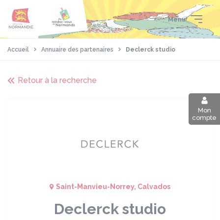
Aller
Passer
Panneau de gestion des cookies
au
au
Menu
contenu
pied
principal
de
page
Accueil
Annuaire des partenaires
Declerck studio
Retour à la recherche
Mon
compte
Saint-Manvieu-Norrey, Calvados
Declerck studio