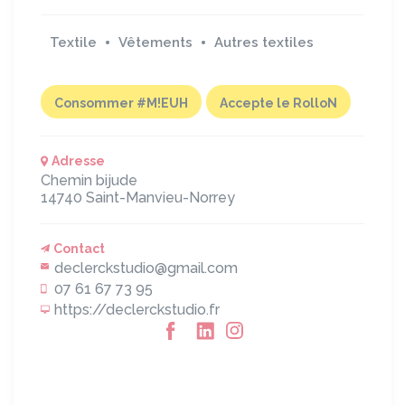
Textile
Vêtements
Autres textiles
Consommer #M!EUH
Accepte le RolloN
Adresse
Chemin bijude
14740
Saint-Manvieu-Norrey
Contact
declerckstudio@gmail.com
07 61 67 73 95
https://declerckstudio.fr