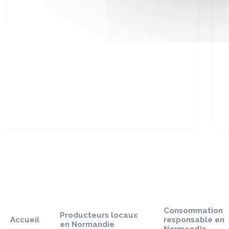
Sauter
le
pied
Consommation
de
Producteurs locaux
Accueil
responsable en
page
en Normandie