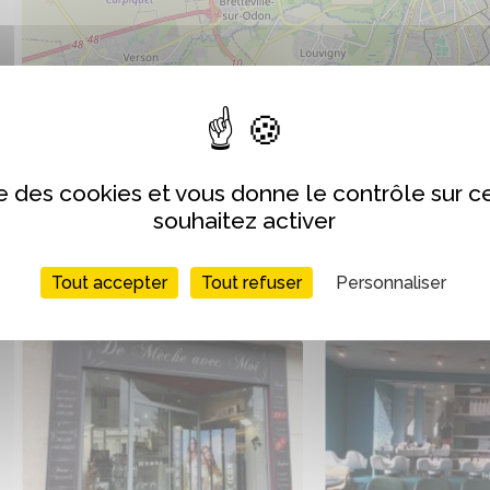
ise des cookies et vous donne le contrôle sur 
souhaitez activer
Galerie d'images
Tout accepter
Tout refuser
Personnaliser