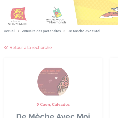
Aller
Passer
Panneau de gestion des cookies
au
au
contenu
pied
principal
de
page
Accueil
Annuaire des partenaires
De Mèche Avec Moi
Retour à la recherche
Caen, Calvados
De Mèche Avec Moi