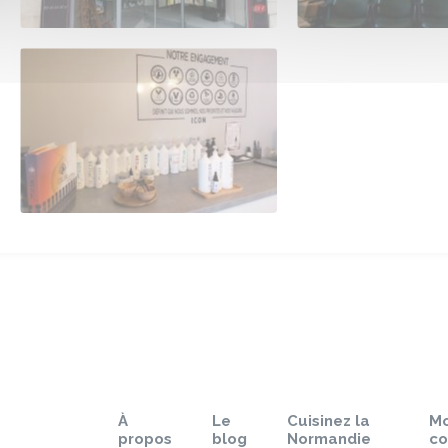
À
Le
Cuisinez la
M
propos
blog
Normandie
c