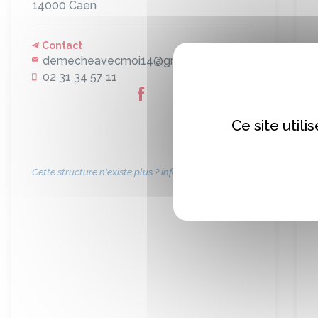
14000
Caen
Contact
demecheavecmoi14@gmail.com
02 31 34 57 11
Ce site util
Cette structure n'existe plus ? informez-nous !