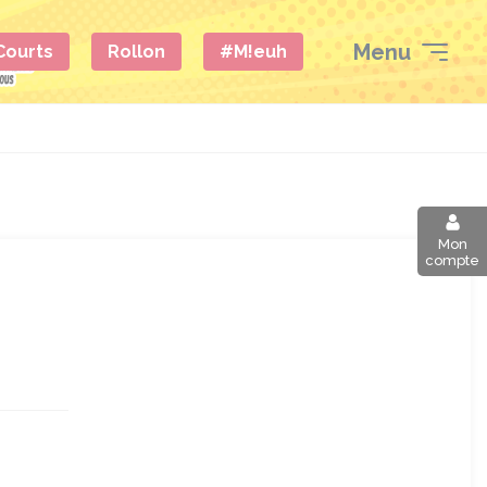
Menu
 Courts
Rollon
#M!euh
Mon
compte