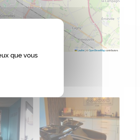
Leaflet
|
©
OpenStreetMap
contributors
ceux que vous