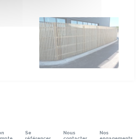
on
Se
Nous
Nos
ompte
référencer
contacter
engagements