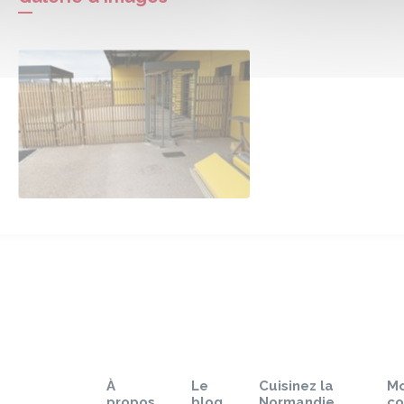
À
Le
Cuisinez la
M
propos
blog
Normandie
c