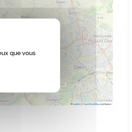
ceux que vous
Leaflet
|
©
OpenStreetMap
contributors