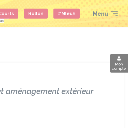
Menu
 Courts
Rollon
#M!euh
Mon
compte
l et aménagement extérieur