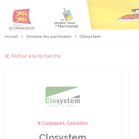
Aller
Passer
Panneau de gestion des cookies
au
au
contenu
pied
principal
de
page
Accueil
Annuaire des partenaires
Closystem
Retour à la recherche
Carpiquet, Calvados
Closystem