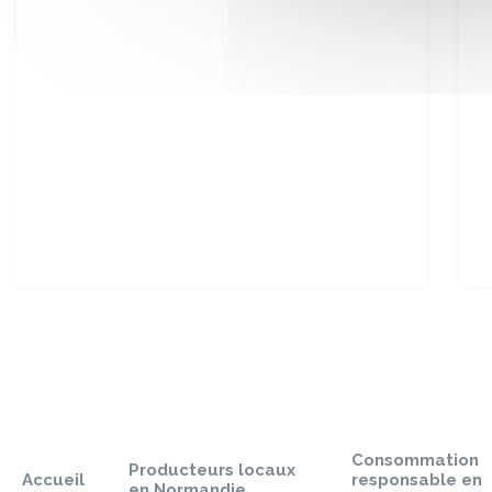
Sauter
le
pied
Consommation
de
Producteurs locaux
Accueil
responsable en
page
en Normandie