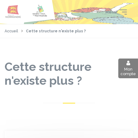
Aller
Passer
Panneau de gestion des cookies
au
au
Menu
contenu
pied
principal
de
page
Accueil
Cette structure n'existe plus ?
Cette structure
Mon
compte
n'existe plus ?