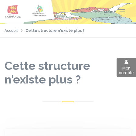
Aller
Passer
Panneau de gestion des cookies
au
au
Menu
contenu
pied
principal
de
page
Accueil
Cette structure n'existe plus ?
Cette structure
Mon
compte
n'existe plus ?