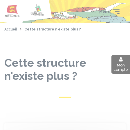
Aller
Passer
Panneau de gestion des cookies
au
au
Menu
contenu
pied
principal
de
page
Accueil
Cette structure n'existe plus ?
Cette structure
Mon
compte
n'existe plus ?