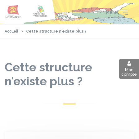
Aller
Passer
Panneau de gestion des cookies
au
au
Menu
contenu
pied
principal
de
page
Accueil
Cette structure n'existe plus ?
Cette structure
Mon
compte
n'existe plus ?