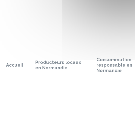
Sauter
le
pied
Consommation
de
Producteurs locaux
Accueil
responsable en
page
en Normandie
Normandie