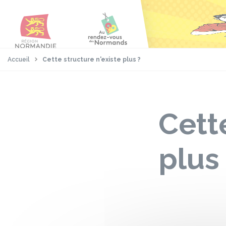
Aller
Passer
Panneau de gestion des cookies
au
au
contenu
pied
principal
de
page
Accueil
Cette structure n'existe plus ?
Cett
plus