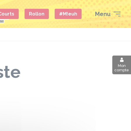
Menu
 Courts
Rollon
#M!euh
ste
Mon
compte