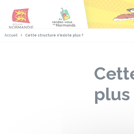
Aller
Passer
Panneau de gestion des cookies
au
au
contenu
pied
principal
de
page
Accueil
Cette structure n'existe plus ?
Cett
plus