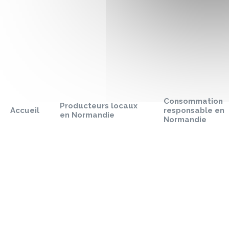
Sauter
le
pied
Consommation
de
Producteurs locaux
Accueil
responsable en
page
en Normandie
Normandie