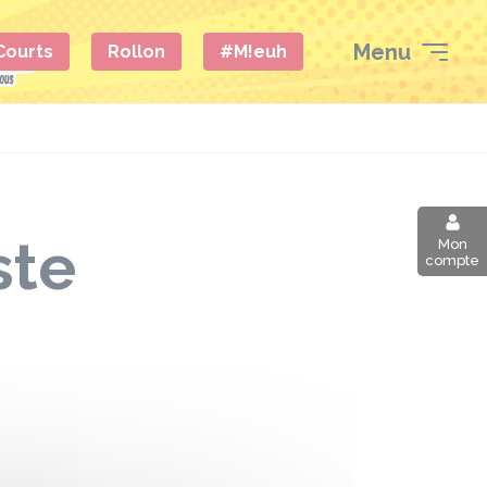
Menu
 Courts
Rollon
#M!euh
ste
Mon
compte