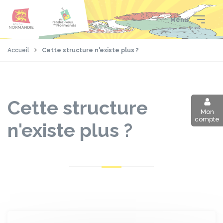
Aller
Passer
Panneau de gestion des cookies
au
au
Menu
contenu
pied
principal
de
page
Accueil
Cette structure n'existe plus ?
Cette structure
Mon
compte
n'existe plus ?