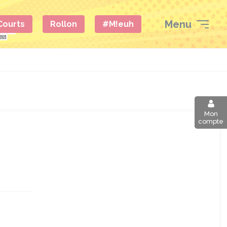
Menu
 Courts
Rollon
#M!euh
Mon
compte