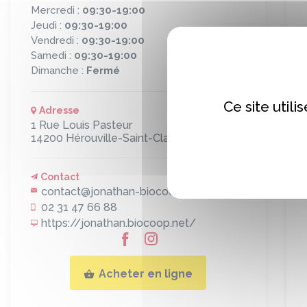
Mercredi :
09:30-19:00
Jeudi :
09:30-19:00
Vendredi :
09:30-19:00
Samedi :
09:30-19:00
Dimanche :
Fermé
Ce site util
Adresse
1 Rue Louis Pasteur
14200
Hérouville-Saint-Clair
Contact
contact@jonathan-biocoop.fr
02 31 47 66 88
https://jonathan.biocoop.net/
Acheter en ligne