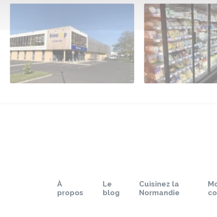
À
Le
Cuisinez la
M
propos
blog
Normandie
c