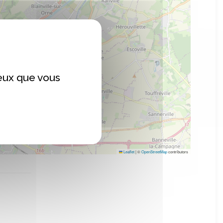
ceux que vous
Leaflet
|
©
OpenStreetMap
contributors