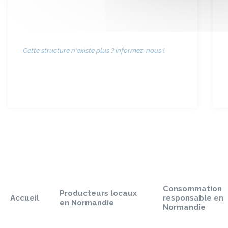
Cette structure n'existe plus ? informez-nous !
Sauter
le
pied
Consommation
de
Producteurs locaux
Accueil
responsable en
page
en Normandie
Normandie