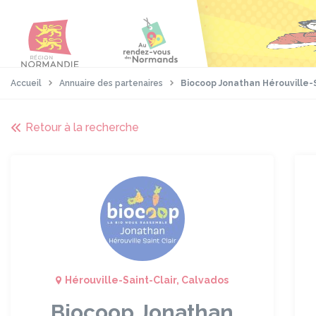
Aller
Passer
Panneau de gestion des cookies
au
au
contenu
pied
principal
de
page
Accueil
Annuaire des partenaires
Biocoop Jonathan Hérouville-S
Retour à la recherche
Hérouville-Saint-Clair, Calvados
Biocoop Jonathan