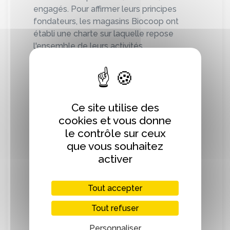
engagés. Pour affirmer leurs principes
fondateurs, les magasins Biocoop ont
établi une charte sur laquelle repose
l'ensemble de leurs activités.
Esprit de coopération et développement
d'une agriculture biologique durable,
transparence et équité des relations
Ce site utilise des
commerciales, qualité des produits et
cookies et vous donne
participation des consom'acteurs sont les
le contrôle sur ceux
piliers d'un texte fédérateur pour les
que vous souhaitez
acteurs du réseau.
activer
Un cahier des charges composé de cinq
conventions - distribution, gestion, sociale,
Tout accepter
écologique et communication - traduit
cette charte en engagements pris et
Tout refuser
appliqués par les magasins.
Personnaliser