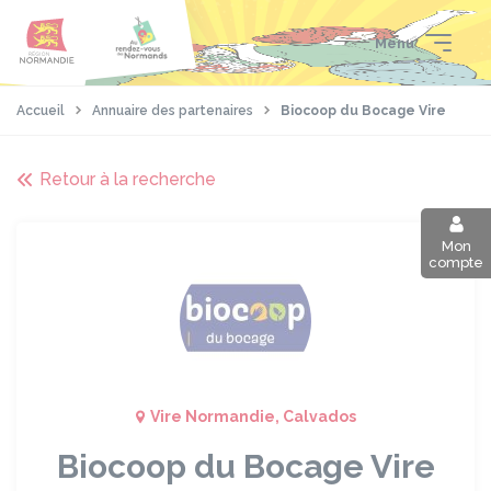
Aller
Passer
Panneau de gestion des cookies
au
au
Menu
contenu
pied
principal
de
page
Accueil
Annuaire des partenaires
Biocoop du Bocage Vire
Retour à la recherche
Mon
compte
Vire Normandie, Calvados
Biocoop du Bocage Vire