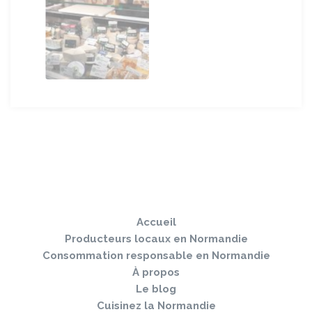
Sauter
Togg
le
navi
pied
Accueil
de
page
Producteurs locaux en Normandie
Consommation responsable en Normandie
À propos
Le blog
Cuisinez la Normandie