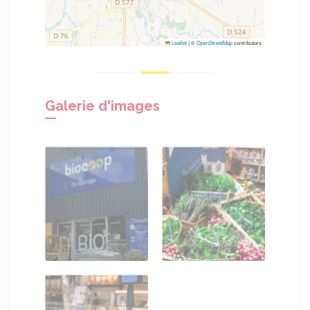
Leaflet
|
©
OpenStreetMap
contributors
Galerie d'images