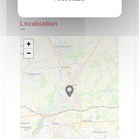
Localisation
+
−