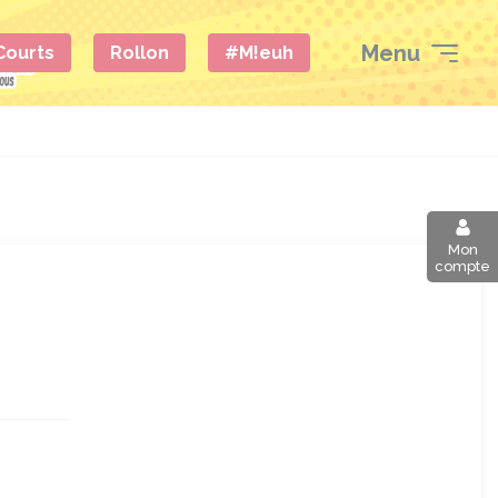
Menu
 Courts
Rollon
#M!euh
Mon
compte