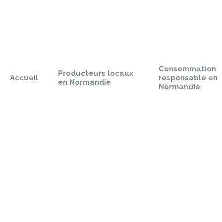
Sauter
le
pied
Consommation
de
Producteurs locaux
Accueil
responsable en
page
en Normandie
Normandie