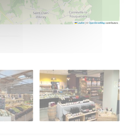
Leaflet
|
©
OpenStreetMap
contributors