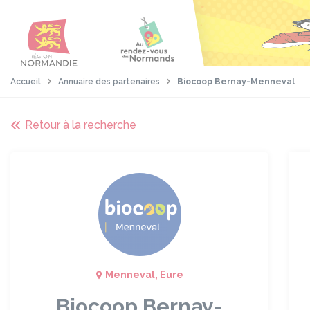
Aller
Passer
Panneau de gestion des cookies
au
au
contenu
pied
principal
de
page
Accueil
Annuaire des partenaires
Biocoop Bernay-Menneval
Retour à la recherche
Menneval, Eure
Biocoop Bernay-