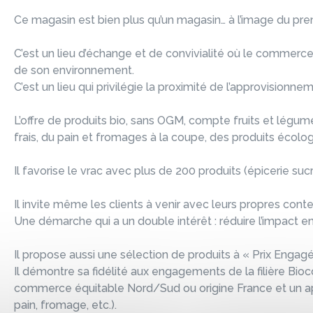
Ce magasin est bien plus qu’un magasin… à l’image du pre
C’est un lieu d’échange et de convivialité où le commerce 
de son environnement.
C’est un lieu qui privilégie la proximité de l’approvisionnem
L’offre de produits bio, sans OGM, compte fruits et légumes
frais, du pain et fromages à la coupe, des produits écolo
Il favorise le vrac avec plus de 200 produits (épicerie sucr
Il invite même les clients à venir avec leurs propres cont
Une démarche qui a un double intérêt : réduire l’impact en
Il propose aussi une sélection de produits à « Prix Engag
Il démontre sa fidélité aux engagements de la filière Bioc
commerce équitable Nord/Sud ou origine France et un ap
pain, fromage, etc.).