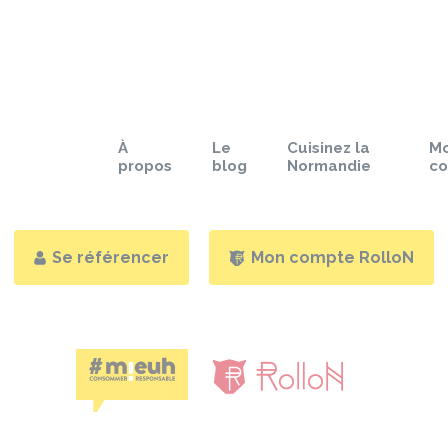
À
Le
Cuisinez la
M
propos
blog
Normandie
c
Se référencer
Mon compte RolloN