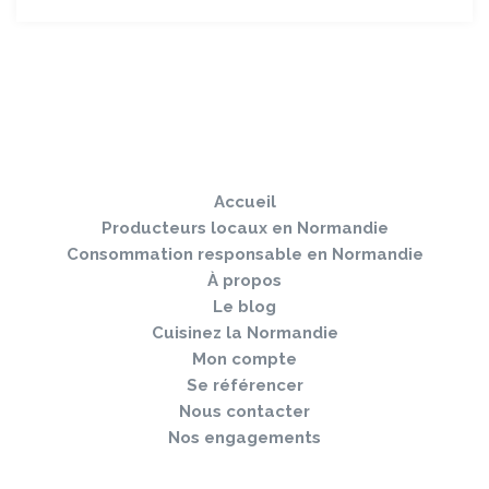
Sauter
Togg
le
navi
pied
Accueil
de
page
Producteurs locaux en Normandie
Consommation responsable en Normandie
À propos
Le blog
Cuisinez la Normandie
Mon compte
Se référencer
Nous contacter
Nos engagements