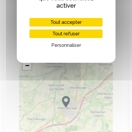
de qualité, sélectionnés rigoureusement
activer
par nos soins.
Tout accepter
Tout refuser
Localisation
Personnaliser
+
−