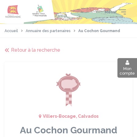
Aller
Passer
Panneau de gestion des cookies
au
au
Menu
contenu
pied
principal
de
page
Accueil
Annuaire des partenaires
Au Cochon Gourmand
Retour à la recherche
Mon
compte
Villers-Bocage, Calvados
Au Cochon Gourmand