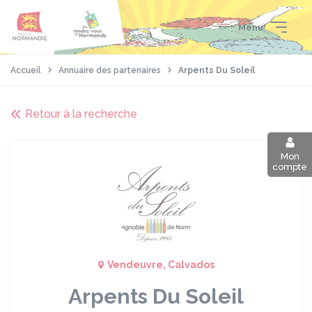
Aller
Passer
Panneau de gestion des cookies
au
au
Menu
contenu
pied
principal
de
page
Accueil
Annuaire des partenaires
Arpents Du Soleil
Retour à la recherche
Mon
compte
Vendeuvre, Calvados
Arpents Du Soleil