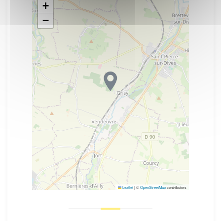
+
−
Leaflet
|
©
OpenStreetMap
contributors