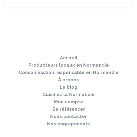
Sauter
Togg
le
navi
pied
Accueil
de
page
Producteurs locaux en Normandie
Consommation responsable en Normandie
À propos
Le blog
Cuisinez la Normandie
Mon compte
Se référencer
Nous contacter
Nos engagements