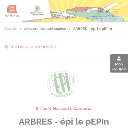
Aller
Passer
Panneau de gestion des cookies
au
au
Menu
contenu
pied
principal
de
page
Accueil
Annuaire des partenaires
ARBRES - épi le pEPIn
Retour à la recherche
Mon
compte
Thury-Harcourt, Calvados
ARBRES - épi le pEPIn