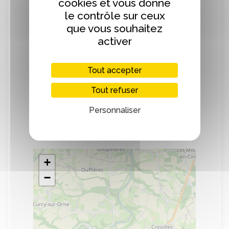
cookies et vous donne
Les produits proposés aux membres
le contrôle sur ceux
adhérents du pEPIn de l'A.R.B.R.E.S. sont
que vous souhaitez
en majorité BIO et issus de producteurs
activer
locaux (une quarantaine).
Plus d'infos directement sur
Tout accepter
monepi.fr/arbres
Tout refuser
Personnaliser
Localisation
+
−