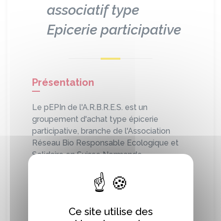
associatif type
Epicerie participative
Présentation
Le pEPIn de l'A.R.B.R.E.S. est un
groupement d'achat type épicerie
participative, branche de l'Association
Réseau Bio Responsable Ecologique et
Solidaire en Suisse Normande.
Elle a pour objet notamment de
développer le lien social via la mise en
œuvre de pratiques alimentaires
collectives, participatives et alternatives.
Ce site utilise des