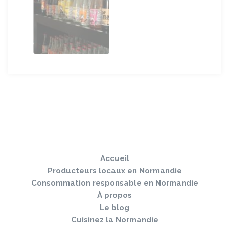
Sauter
Togg
le
navi
pied
Accueil
de
page
Producteurs locaux en Normandie
Consommation responsable en Normandie
À propos
Le blog
Cuisinez la Normandie